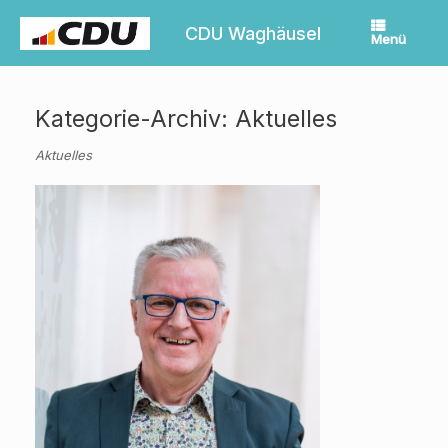
Zum
Inhalt
CDU Waghäusel
Menü
springen
Kategorie-Archiv:
Aktuelles
Aktuelles