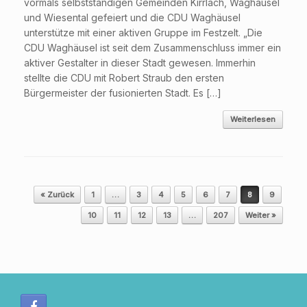
vormals selbstständigen Gemeinden Kirrlach, Waghäusel
und Wiesental gefeiert und die CDU Waghäusel
unterstütze mit einer aktiven Gruppe im Festzelt. „Die
CDU Waghäusel ist seit dem Zusammenschluss immer ein
aktiver Gestalter in dieser Stadt gewesen. Immerhin
stellte die CDU mit Robert Straub den ersten
Bürgermeister der fusionierten Stadt. Es […]
Weiterlesen
Beitragsnavigation
« Zurück
1
…
3
4
5
6
7
8
9
10
11
12
13
…
207
Weiter »