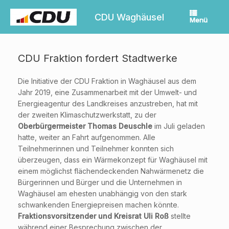
Zum
Inhalt
CDU Waghäusel
Menü
springen
CDU Fraktion fordert Stadtwerke
Die Initiative der CDU Fraktion in Waghäusel aus dem
Jahr 2019, eine Zusammenarbeit mit der Umwelt- und
Energieagentur des Landkreises anzustreben, hat mit
der zweiten Klimaschutzwerkstatt, zu der
Oberbürgermeister Thomas Deuschle
im Juli geladen
hatte, weiter an Fahrt aufgenommen. Alle
Teilnehmerinnen und Teilnehmer konnten sich
überzeugen, dass ein Wärmekonzept für Waghäusel mit
einem möglichst flächendeckenden Nahwärmenetz die
Bürgerinnen und Bürger und die Unternehmen in
Waghäusel am ehesten unabhängig von den stark
schwankenden Energiepreisen machen könnte.
Fraktionsvorsitzender und Kreisrat Uli Roß
stellte
während einer Besprechung zwischen der