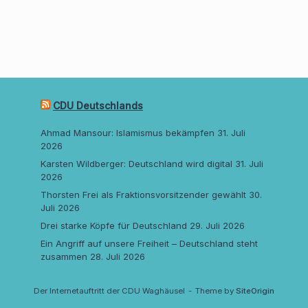
CDU Deutschlands
Ahmad Mansour: Islamismus bekämpfen
31. Juli
2026
Karsten Wildberger: Deutschland wird digital
31. Juli
2026
Thorsten Frei als Fraktionsvorsitzender gewählt
30.
Juli 2026
Drei starke Köpfe für Deutschland
29. Juli 2026
Ein Angriff auf unsere Freiheit – Deutschland steht
zusammen
28. Juli 2026
Der Internetauftritt der CDU Waghäusel
Theme by
SiteOrigin