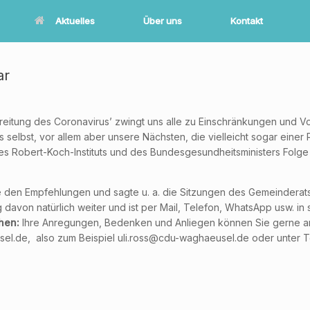
Aktuelles
Über uns
Kontakt
ar
reitung des Coronavirus’ zwingt uns alle zu Einschränkungen und 
ns selbst, vor allem aber unsere Nächsten, die vielleicht sogar ein
des Robert-Koch-Instituts und des Bundesgesundheitsministers Folge
 den Empfehlungen und sagte u. a. die Sitzungen des Gemeinderats
 davon natürlich weiter und ist per Mail, Telefon, WhatsApp usw. in
chen:
Ihre Anregungen, Bedenken und Anliegen können Sie gerne an 
l.de, also zum Beispiel uli.ross@cdu-waghaeusel.de oder unter T