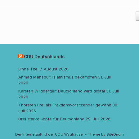
CDU Deutschlands
Ohne Titel
7. August 2026
Ahmad Mansour: Islamismus bekämpfen
31. Juli
2026
Karsten Wildberger: Deutschland wird digital
31. Juli
2026
Thorsten Frei als Fraktionsvorsitzender gewählt
30.
Juli 2026
Drei starke Köpfe für Deutschland
29. Juli 2026
Der Internetauftritt der CDU Waghäusel
Theme by
SiteOrigin