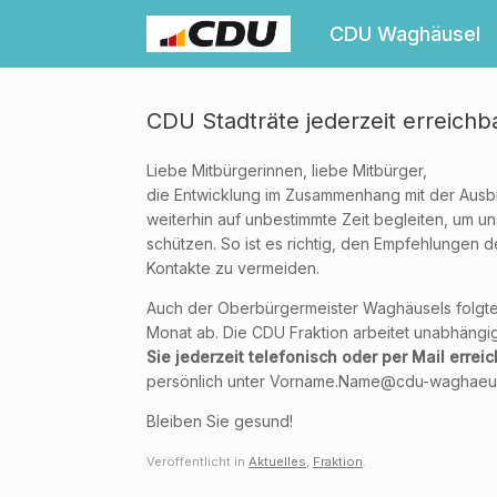
Zum
Inhalt
CDU Waghäusel
springen
CDU Stadträte jederzeit erreichb
Liebe Mitbürgerinnen, liebe Mitbürger,
die Entwicklung im Zusammenhang mit der Ausb
weiterhin auf unbestimmte Zeit begleiten, um u
schützen. So ist es richtig, den Empfehlungen 
Kontakte zu vermeiden.
Auch der Oberbürgermeister Waghäusels folgte
Monat ab. Die CDU Fraktion arbeitet unabhängig
Sie jederzeit telefonisch oder per Mail errei
persönlich unter Vorname.Name@cdu-waghaeuse
Bleiben Sie gesund!
Veröffentlicht in
Aktuelles
,
Fraktion
.