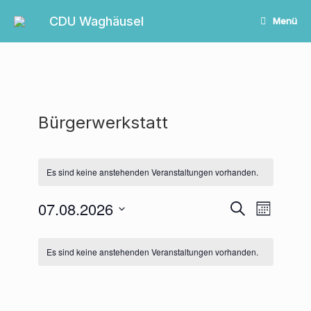
Zum
Inhalt
CDU Waghäusel
Menü
springen
Bürgerwerkstatt
Es sind keine anstehenden Veranstaltungen vorhanden.
07.08.2026
Veranstaltungen
Veranstalt
Suche
Monat
Suche
Ansichten-
Datum
und
Navigation
Kalender
wählen.
Ansichten,
von
Es sind keine anstehenden Veranstaltungen vorhanden.
Navigation
Veranstaltungen