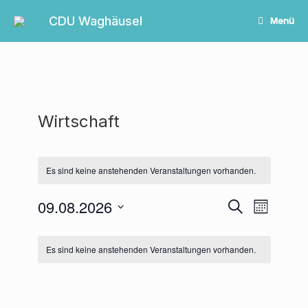
Zum
Inhalt
CDU Waghäusel
Menü
springen
Wirtschaft
Es sind keine anstehenden Veranstaltungen vorhanden.
09.08.2026
Veranstaltungen
Veranstalt
Suche
Monat
Suche
Ansichten-
Datum
und
Navigation
Kalender
wählen.
Ansichten,
von
Es sind keine anstehenden Veranstaltungen vorhanden.
Navigation
Veranstaltungen