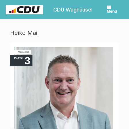
Zum
Inhalt
CDU Waghäusel
Menü
springen
Heiko Mail