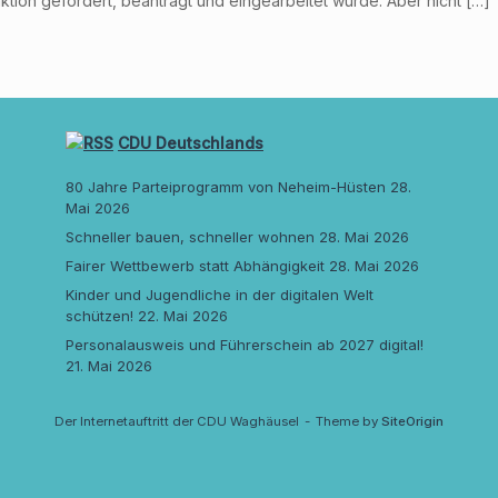
ktion gefordert, beantragt und eingearbeitet wurde. Aber nicht […]
CDU Deutschlands
80 Jahre Parteiprogramm von Neheim-Hüsten
28.
Mai 2026
Schneller bauen, schneller wohnen
28. Mai 2026
Fairer Wettbewerb statt Abhängigkeit
28. Mai 2026
Kinder und Jugendliche in der digitalen Welt
schützen!
22. Mai 2026
Personalausweis und Führerschein ab 2027 digital!
21. Mai 2026
Der Internetauftritt der CDU Waghäusel
Theme by
SiteOrigin