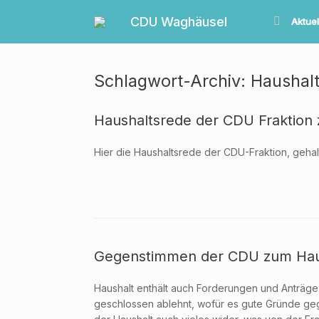
Zum
Inhalt
CDU Waghäusel
Aktuel
springen
Schlagwort-Archiv:
Haushal
Haushaltsrede der CDU Fraktion
Hier die Haushaltsrede der CDU-Fraktion, gehalt
Gegenstimmen der CDU zum Hau
Haushalt enthält auch Forderungen und Anträge 
geschlossen ablehnt, wofür es gute Gründe gege