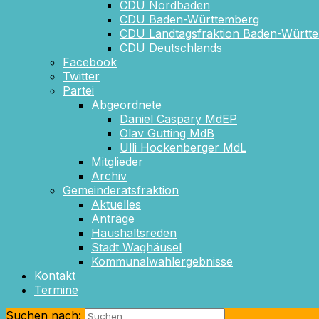
CDU Nordbaden
CDU Baden-Württemberg
CDU Landtagsfraktion Baden-Württ
CDU Deutschlands
Facebook
Twitter
Partei
Abgeordnete
Daniel Caspary MdEP
Olav Gutting MdB
Ulli Hockenberger MdL
Mitglieder
Archiv
Gemeinderatsfraktion
Aktuelles
Anträge
Haushaltsreden
Stadt Waghäusel
Kommunalwahlergebnisse
Kontakt
Termine
Suchen nach: