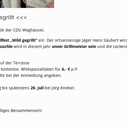
grillt <<<
unde der CDU Waghäusel,
llfest „Wild gegrillt“
ein. Der ortsansässige Jäger Hans Säubert wir
euschle
wird in diesem Jahr
unser Grillmeister sein
und die Leckere
auf der Terrasse
 kostenlos. Wildspezialitäten für
6,- €
p.P.
bitte bei der Anmeldung angeben.
g
bis
spätestens
20. Juli
bei Jörg Knebel:
lliges Beisammensein!