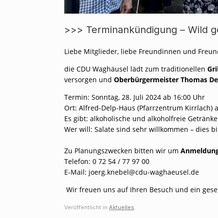
>>> Terminankündigung – Wild ge
Liebe Mitglieder, liebe Freundinnen und Fre
die CDU Waghäusel lädt zum traditionellen
Gri
versorgen und
Oberbürgermeister Thomas D
Termin: Sonntag, 28. Juli 2024 ab 16:00 Uhr
Ort: Alfred-Delp-Haus (Pfarrzentrum Kirrlach) 
Es gibt: alkoholische und alkoholfreie Getränke
Wer will: Salate sind sehr willkommen – dies 
Zu Planungszwecken bitten wir um
Anmeldun
Telefon: 0 72 54 / 77 97 00
E-Mail: joerg.knebel@cdu-waghaeusel.de
Wir freuen uns auf Ihren Besuch und ein gese
Veröffentlicht in
Aktuelles
.