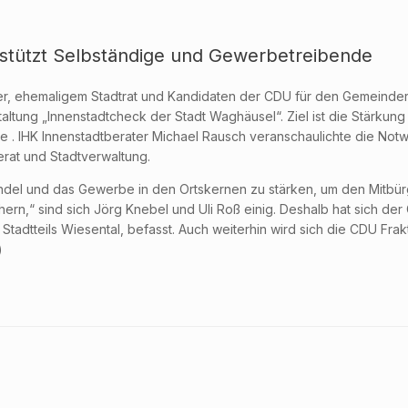
rstützt Selbständige und Gewerbetreibende
er, ehemaligem Stadtrat und Kandidaten der CDU für den Gemeinde
taltung „Innenstadtcheck der Stadt Waghäusel“. Ziel ist die Stärkun
. IHK Innenstadtberater Michael Rausch veranschaulichte die Notw
erat und Stadtverwaltung.
Handel und das Gewerbe in den Ortskernen zu stärken, um den Mitbü
ern,“ sind sich Jörg Knebel und Uli Roß einig. Deshalb hat sich de
 Stadtteils Wiesental, befasst. Auch weiterhin wird sich die CDU Fra
)