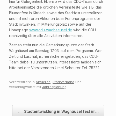
hierfür Gelegenheit. Ebenso wird das CDU-Team durch
Arbeitseinsätze die örtlichen Vereinsfeste wie z.B. das
Blumenfest in Kirrlach sowie das Stadtfest unterstützen
und mit mehreren Aktionen beim Ferienprogramm der
Stadt mitwirken. Im Mitteilungsblatt sowie auf der
Homepage
www.cdu-waghaeusel.de
wird die CDU
rechtzeitig über alle Aktivitäten informieren.
Zeitnah steht nun die Gemarkungsputze der Stadt
Waghäusel am Samstag 17.03. auf dem Programm. Wer
Zeit und Lust hat, ist herzliche eingeladen, das CDU-
Team dabei zu unterstützen. Interessierte melden sich
bitte bei der Vorsitzenden Ursel Scheurer Tel. 75222.
Veröffentlicht in
Aktuelles
,
Stadtverband
und
verschlagwortet mit
Jahresplanung
.
Beitragsnavigation
←
Stadtentwicklung in Waghäusel fest im…