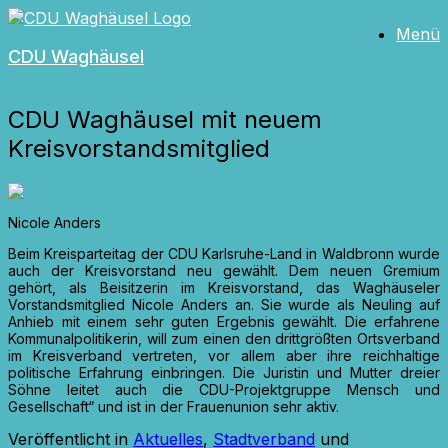
Zum
Menü
Inhalt
CDU Waghäusel
springen
CDU Waghäusel mit neuem
Kreisvorstandsmitglied
Nicole Anders
Beim Kreisparteitag der CDU Karlsruhe-Land in Waldbronn wurde
auch der Kreisvorstand neu gewählt. Dem neuen Gremium
gehört, als Beisitzerin im Kreisvorstand, das Waghäuseler
Vorstandsmitglied Nicole Anders an. Sie wurde als Neuling auf
Anhieb mit einem sehr guten Ergebnis gewählt. Die erfahrene
Kommunalpolitikerin, will zum einen den drittgrößten Ortsverband
im Kreisverband vertreten, vor allem aber ihre reichhaltige
politische Erfahrung einbringen. Die Juristin und Mutter dreier
Söhne leitet auch die CDU-Projektgruppe Mensch und
Gesellschaft“ und ist in der Frauenunion sehr aktiv.
Veröffentlicht in
Aktuelles
,
Stadtverband
und