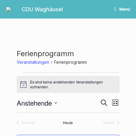
Zum
Inhalt
CDU Waghäusel
Menü
springen
Ferienprogramm
Veranstaltungen
Ferienprogramm
Veranstaltungen
Es sind keine anstehenden Veranstaltungen
Hinweis
vorhanden.
Anstehende
Veranstaltungen
Veranstalt
Suche
Liste
Suche
Ansichten-
Datum
und
Navigation
wählen.
Ansichten,
Heute
Vorherige
Nächste
Navigation
Veranstaltungen
Veranstaltungen