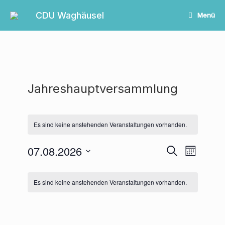
Zum
Inhalt
CDU Waghäusel
Menü
springen
Jahreshauptversammlung
Es sind keine anstehenden Veranstaltungen vorhanden.
07.08.2026
Veranstaltungen
Veranstalt
Suche
Monat
Suche
Ansichten-
Datum
und
Navigation
Kalender
wählen.
Ansichten,
von
Es sind keine anstehenden Veranstaltungen vorhanden.
Navigation
Veranstaltungen