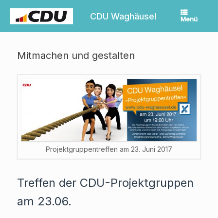
Zum
Inhalt
CDU Waghäusel
Menü
springen
Mitmachen und gestalten
Projektgruppentreffen am 23. Juni 2017
Treffen der CDU-Projektgruppen
am 23.06.