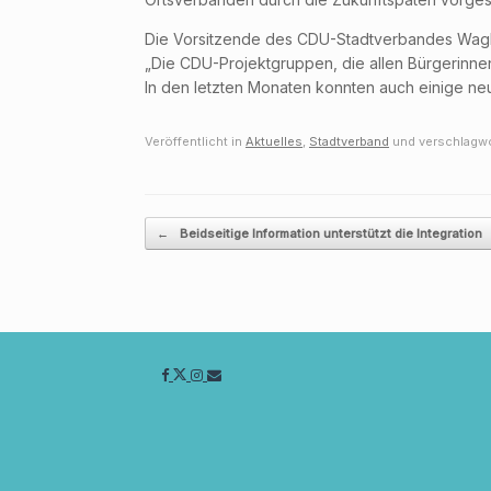
Die Vorsitzende des CDU-Stadtverbandes Waghäu
„Die CDU-Projektgruppen, die allen Bürgerinn
In den letzten Monaten konnten auch einige n
Veröffentlicht in
Aktuelles
,
Stadtverband
und verschlagwo
Beitragsnavigation
←
Beidseitige Information unterstützt die Integration