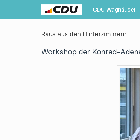
Zum
Inhalt
CDU Waghäusel
springen
Raus aus den Hinterzimmern
Workshop der Konrad-Adena