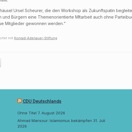
sel Ursel Scheurer, die den Workshop als Zukunftspatin begleitet
en und Bürgern eine Themenorientierte MItarbeit auch ohne Partei
eue Mitglieder gewonnen werden.“
rtet mit
Konrad-Adenauer-Stiftung
.
CDU Deutschlands
Ohne Titel
7. August 2026
Ahmad Mansour: Islamismus bekämpfen
31. Juli
2026