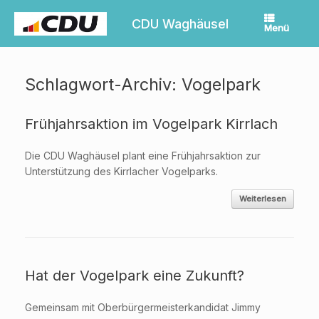
Zum
Inhalt
CDU Waghäusel
Menü
springen
Schlagwort-Archiv:
Vogelpark
Frühjahrsaktion im Vogelpark Kirrlach
Die CDU Waghäusel plant eine Frühjahrsaktion zur
Unterstützung des Kirrlacher Vogelparks.
Weiterlesen
Hat der Vogelpark eine Zukunft?
Gemeinsam mit Oberbürgermeisterkandidat Jimmy