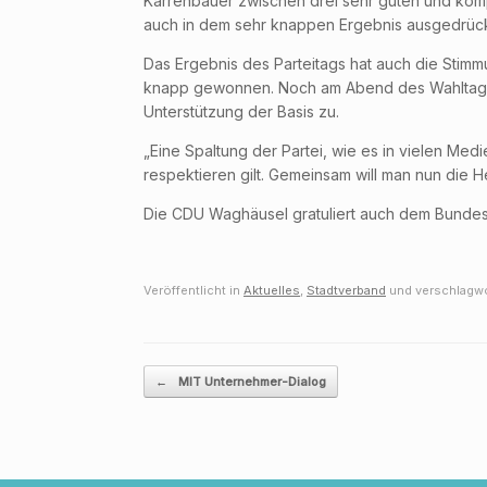
Karrenbauer zwischen drei sehr guten und kom
auch in dem sehr knappen Ergebnis ausgedrück
Das Ergebnis des Parteitags hat auch die Sti
knapp gewonnen. Noch am Abend des Wahltages g
Unterstützung der Basis zu.
„Eine Spaltung der Partei, wie es in vielen Me
respektieren gilt. Gemeinsam will man nun di
Die CDU Waghäusel gratuliert auch dem Bunde
Veröffentlicht in
Aktuelles
,
Stadtverband
und verschlagwo
Beitragsnavigation
←
MIT Unternehmer-Dialog