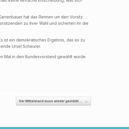
alb keine einfache Entscheidung, was sich
Karrenbauer hat das Rennen um den Vorsitz
itzenden zu ihrer Wahl und sicherten ihr die
s ist ein demokratisches Ergebnis, das es zu
zende Ursel Scheurer.
ten Mal in den Bundesvorstand gewählt wurde.
Der Mittelstand muss wieder gestärkt…
→