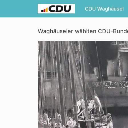
Zum
Inhalt
CDU Waghäusel
springen
Waghäuseler wählten CDU-Bunde