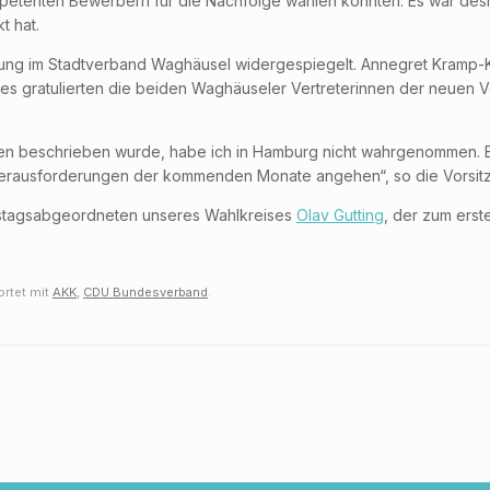
petenten Bewerbern für die Nachfolge wählen konnten. Es war desh
t hat.
mmung im Stadtverband Waghäusel widergespiegelt. Annegret Kramp-
ratulierten die beiden Waghäuseler Vertreterinnen der neuen Vors
dien beschrieben wurde, habe ich in Hamburg nicht wahrgenommen. E
e Herausforderungen der kommenden Monate angehen“, so die Vorsit
stagsabgeordneten unseres Wahlkreises
Olav Gutting
, der zum ers
rtet mit
AKK
,
CDU Bundesverband
.