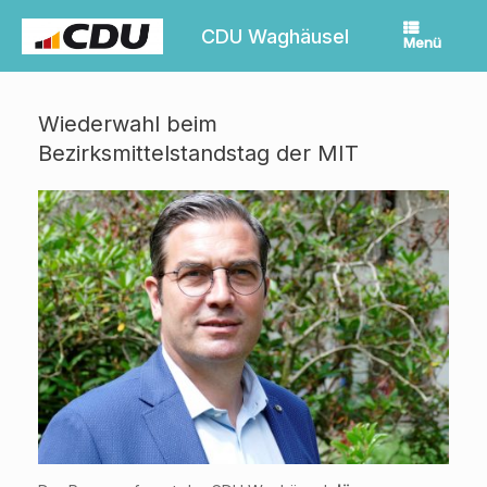
Zum
Inhalt
CDU Waghäusel
Menü
springen
Wiederwahl beim
Bezirksmittelstandstag der MIT