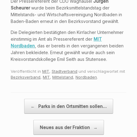
Der Pressereferent der CDU Waghäusel
Jürgen
Scheurer
wurde beim Bezirksmittelstandstag der
Mittelstands- und Wirtschaftsvereinigung Nordbaden in
Baden-Baden erneut in den Bezirksvorstand gewählt.
Die Delegierten bestätigten den Kirrlacher Unternehmer
einstimmig im Amt als Pressereferent der
MIT
Nordbaden
, das er bereits in den vergangenen beiden
Jahren bekleidete. Erneut gewählt wurde auch sein
Kreisvorstandskollege Emil Seith aus Stutensee.
Veröffentlicht in
MIT
,
Stadtverband
und verschlagwortet mit
Bezirksverband
,
MIT
,
Mittelstand
,
Nordbaden
.
Beitragsnavigation
←
Parks in den Ortsmitten sollen…
Neues aus der Fraktion
→