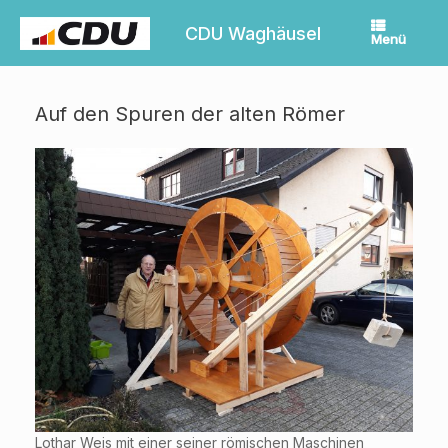
Zum
Inhalt
CDU Waghäusel
Menü
springen
Auf den Spuren der alten Römer
Lothar Weis mit einer seiner römischen Maschinen