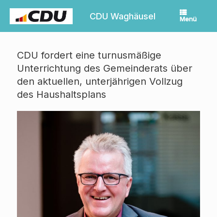
Zum
Inhalt
CDU Waghäusel
Menü
springen
CDU fordert eine turnusmäßige
Unterrichtung des Gemeinderats über
den aktuellen, unterjährigen Vollzug
des Haushaltsplans