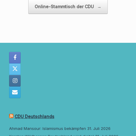
Online-Stammtisch der CDU
→
CDU Deutschlands
Ahmad Mansour: Islamismus bekämpfen
31. Juli 2026