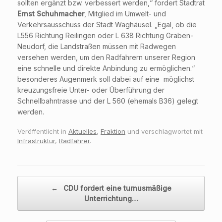
sollten ergänzt bzw. verbessert werden,“ fordert Stadtrat
Ernst Schuhmacher
, Mitglied im Umwelt- und
Verkehrsausschuss der Stadt Waghäusel. „Egal, ob die
L556 Richtung Reilingen oder L 638 Richtung Graben-
Neudorf, die Landstraßen müssen mit Radwegen
versehen werden, um den Radfahrern unserer Region
eine schnelle und direkte Anbindung zu ermöglichen.“
besonderes Augenmerk soll dabei auf eine möglichst
kreuzungsfreie Unter- oder Überführung der
Schnellbahntrasse und der L 560 (ehemals B36) gelegt
werden.
Veröffentlicht in
Aktuelles
,
Fraktion
und verschlagwortet mit
Infrastruktur
,
Radfahrer
.
Beitragsnavigation
←
CDU fordert eine turnusmäßige
Unterrichtung…