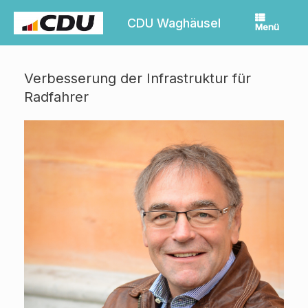
Zum
Inhalt
CDU Waghäusel
Menü
springen
Verbesserung der Infrastruktur für
Radfahrer