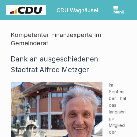
Zum
Inhalt
CDU Waghäusel
Menü
springen
Kompetenter Finanzexperte im
Gemeinderat
Dank an ausgeschiedenen
Stadtrat Alfred Metzger
Im
Septem
ber hat
das
langjähri
ge
Mitglied
der