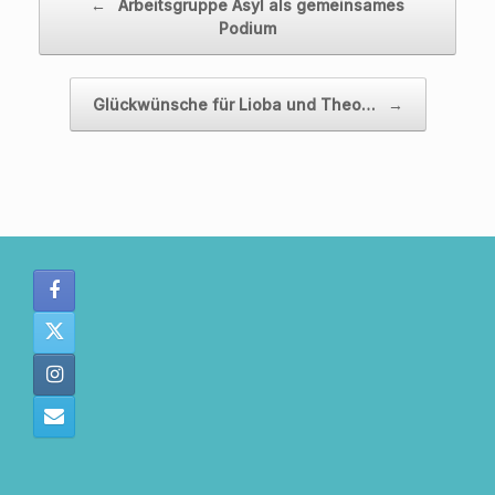
←
Arbeitsgruppe Asyl als gemeinsames
Podium
Glückwünsche für Lioba und Theo…
→