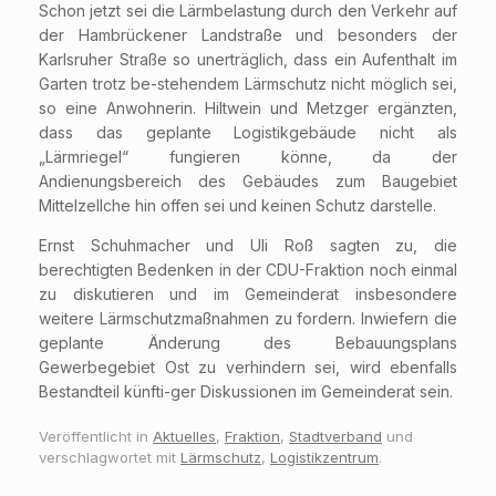
Schon jetzt sei die Lärmbelastung durch den Verkehr auf
der Hambrückener Landstraße und besonders der
Karlsruher Straße so unerträglich, dass ein Aufenthalt im
Garten trotz be-stehendem Lärmschutz nicht möglich sei,
so eine Anwohnerin. Hiltwein und Metzger ergänzten,
dass das geplante Logistikgebäude nicht als
„Lärmriegel“ fungieren könne, da der
Andienungsbereich des Gebäudes zum Baugebiet
Mittelzellche hin offen sei und keinen Schutz darstelle.
Ernst Schuhmacher und Uli Roß sagten zu, die
berechtigten Bedenken in der CDU-Fraktion noch einmal
zu diskutieren und im Gemeinderat insbesondere
weitere Lärmschutzmaßnahmen zu fordern. Inwiefern die
geplante Änderung des Bebauungsplans
Gewerbegebiet Ost zu verhindern sei, wird ebenfalls
Bestandteil künfti-ger Diskussionen im Gemeinderat sein.
Veröffentlicht in
Aktuelles
,
Fraktion
,
Stadtverband
und
verschlagwortet mit
Lärmschutz
,
Logistikzentrum
.