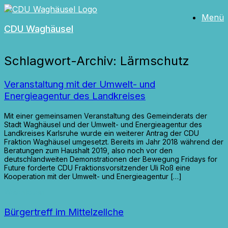
Zum
Menü
Inhalt
CDU Waghäusel
springen
Schlagwort-Archiv:
Lärmschutz
Veranstaltung mit der Umwelt- und
Energieagentur des Landkreises
Mit einer gemeinsamen Veranstaltung des Gemeinderats der
Stadt Waghäusel und der Umwelt- und Energieagentur des
Landkreises Karlsruhe wurde ein weiterer Antrag der CDU
Fraktion Waghäusel umgesetzt. Bereits im Jahr 2018 während der
Beratungen zum Haushalt 2019, also noch vor den
deutschlandweiten Demonstrationen der Bewegung Fridays for
Future forderte CDU Fraktionsvorsitzender Uli Roß eine
Kooperation mit der Umwelt- und Energieagentur […]
Weiterlesen
→
Bürgertreff im Mittelzellche