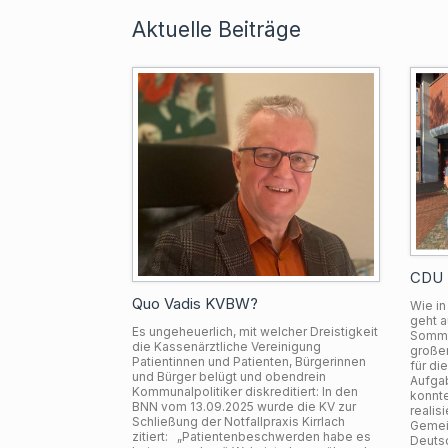
Aktuelle Beiträge
CDU F
Quo Vadis KVBW?
Wie in
geht a
Es ungeheuerlich, mit welcher Dreistigkeit
Somme
die Kassenärztliche Vereinigung
großen
Patientinnen und Patienten, Bürgerinnen
für di
und Bürger belügt und obendrein
Aufgab
Kommunalpolitiker diskreditiert: In den
konnte
BNN vom 13.09.2025 wurde die KV zur
realis
Schließung der Notfallpraxis Kirrlach
Gemei
zitiert: „Patientenbeschwerden habe es
Deutsc