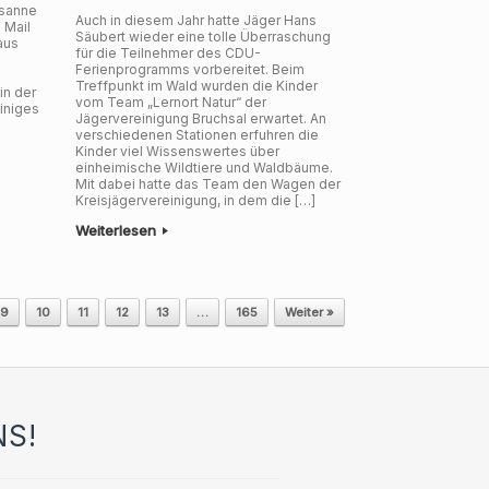
usanne
Auch in diesem Jahr hatte Jäger Hans
 Mail
Säubert wieder eine tolle Überraschung
aus
für die Teilnehmer des CDU-
Ferienprogramms vorbereitet. Beim
Treffpunkt im Wald wurden die Kinder
in der
vom Team „Lernort Natur“ der
iniges
Jägervereinigung Bruchsal erwartet. An
verschiedenen Stationen erfuhren die
Kinder viel Wissenswertes über
einheimische Wildtiere und Waldbäume.
Mit dabei hatte das Team den Wagen der
Kreisjägervereinigung, in dem die […]
Weiterlesen
9
10
11
12
13
…
165
Weiter »
NS!