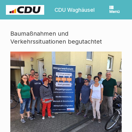
Zum
Inhalt
CDU Waghäusel
Menü
springen
Baumaßnahmen und
Verkehrssituationen begutachtet