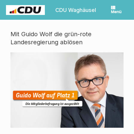
Zum
Inhalt
CDU Waghäusel
Menü
springen
Mit Guido Wolf die grün-rote
Landesregierung ablösen